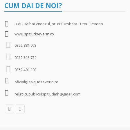
CUM DAI DE NOI?
B-dul. Mihai Viteazul, nr. 6D Drobeta Turnu Severin
www.spitjudseverin.ro
0352 881 073
0252 313 751
0352 401 303
oficial@spitjudseverin.ro
relatiicupubliculspitjudmh@gmail.com