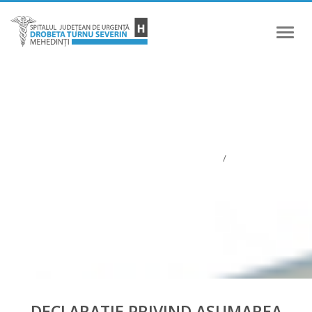
Meniu
INTEGRITATE SI CORUPTIE
Integritate si coruptie
/
DECLARATIE PRIVIND ASUMAREA