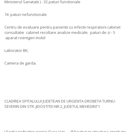
Ministerul Sanatatii ) - 32 paturi functionale
74 paturi nefunctionale
Centru de evaluare pentru pacientii cu infectii respiratorii cabinet
consultatie cabinet recoltare analize medicale; paturi de zi - 5
aparat roentgen mobil
Laborator BK;
Camera de garda.
CLADIREA SPITALULUI JUDETEAN DE URGENTA DROBETA TURNU-
SEVERIN DIN STR. JIDOSTITEI NR.2, JUDETUL MEHEDINT1
I.Sectia psihiatrie cronici Gura-Vaii — (50 paturi in structura aprobata