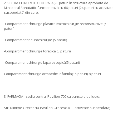
2. SECTIA CHIRURGIE GENERALÄ(90 paturi în structura aprobatä de
Ministerul Sanatatii) -functioneazä cu 66 paturi (24 paturi cu activitate
suspendatä) din care:
-Compartiment chirurgie plasticä microchirurgie reconstructive (5
paturi)
-Compartiment neurochirurgie (5 paturi)
-Compartiment chirurgie toracicä (5 paturi)
-Compartiment chirurgie laparoscopicä(5 paturi)
Compartiment chirurgie ortopedie infantilä(15 paturi)-8 paturi
3. FARMACIA - sediu central Pavilion 700 cu punctele de lucru:
Str. Dimitrie Grecescu( Pavilion Grecescu) — activitate suspendata;