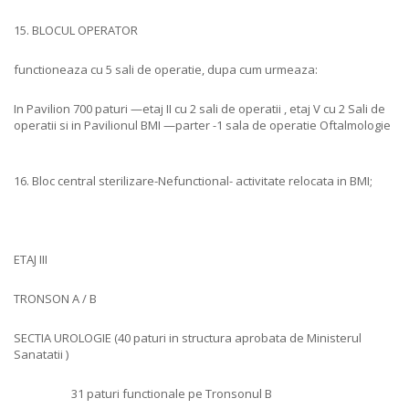
15. BLOCUL OPERATOR
functioneaza cu 5 sali de operatie, dupa cum urmeaza:
In Pavilion 700 paturi —etaj II cu 2 sali de operatii , etaj V cu 2 Sali de
operatii si in Pavilionul BMI —parter -1 sala de operatie Oftalmologie
16. Bloc central sterilizare-Nefunctional- activitate relocata in BMI;
ETAJ III
TRONSON A / B
SECTIA UROLOGIE (40 paturi in structura aprobata de Ministerul
Sanatatii )
31 paturi functionale pe Tronsonul B