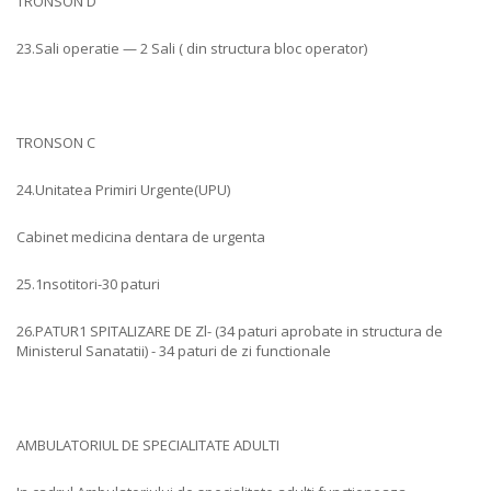
TRONSON D
23.Sali operatie — 2 Sali ( din structura bloc operator)
TRONSON C
24.Unitatea Primiri Urgente(UPU)
Cabinet medicina dentara de urgenta
25.1nsotitori-30 paturi
26.PATUR1 SPITALIZARE DE Zl- (34 paturi aprobate in structura de
Ministerul Sanatatii) - 34 paturi de zi functionale
AMBULATORIUL DE SPECIALITATE ADULTI