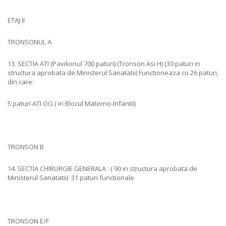
ETAJ II
TRONSONUL A
13. SECTIA ATI (Pavilionul 700 paturi) (Tronson Asi H) (30 paturi in
structura aprobata de Ministerul Sanatatii) Functioneaza cu 26 paturi,
din care:
5 paturi ATI OG ( in Blocul Materno-lnfantil)
TRONSON B
14. SECTIA CHIRURGIE GENERALA : ( 90 in structura aprobata de
Ministerul Sanatatii) 31 paturi functionale
TRONSON E/F