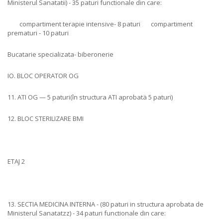
Ministerul Sanatatii) - 35 paturi functionale din care:
compartiment terapie intensive- 8 paturi compartiment
prematuri - 10 paturi
Bucatarie specializata- biberonerie
IO. BLOC OPERATOR OG
11. ATI OG — 5 paturi(în structura ATI aprobatä 5 paturi)
12. BLOC STERILIZARE BMI
ETAJ 2
13. SECTIA MEDICINA INTERNA - (80 paturi in structura aprobata de
Ministerul Sanatatzz) - 34 paturi functionale din care: