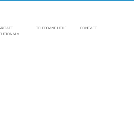
GRITATE
TELEFOANE UTILE
CONTACT
ITUTIONALA
E INSTITUȚII