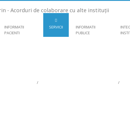
INFORMATII
SERVICII
INFORMATII
INTE
PACIENTI
PUBLICE
INST
 COLABORARE CU ALT
Servicii
/
Acorduri de colaborare cu alte instituții
/