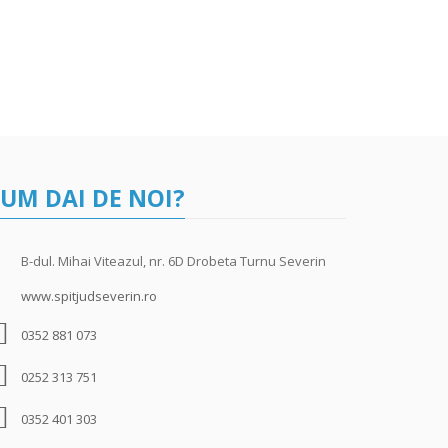
UM DAI DE NOI?
B-dul. Mihai Viteazul, nr. 6D Drobeta Turnu Severin
www.spitjudseverin.ro
0352 881 073
0252 313 751
0352 401 303