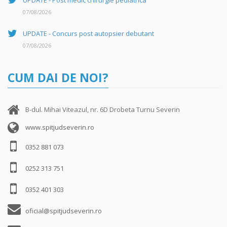
UPDATE - Post medic chirurgie pediatrica
07/08/2026
UPDATE - Concurs post autopsier debutant
07/08/2026
CUM DAI DE NOI?
B-dul. Mihai Viteazul, nr. 6D Drobeta Turnu Severin
www.spitjudseverin.ro
0352 881 073
0252 313 751
0352 401 303
oficial@spitjudseverin.ro