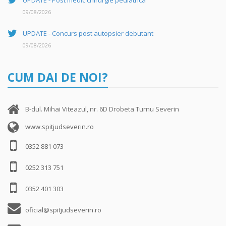
UPDATE - Post medic chirurgie pediatrica
09/08/2026
UPDATE - Concurs post autopsier debutant
09/08/2026
CUM DAI DE NOI?
B-dul. Mihai Viteazul, nr. 6D Drobeta Turnu Severin
www.spitjudseverin.ro
0352 881 073
0252 313 751
0352 401 303
oficial@spitjudseverin.ro