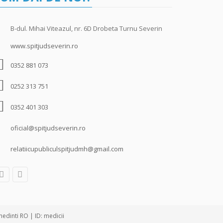
B-dul. Mihai Viteazul, nr. 6D Drobeta Turnu Severin
www.spitjudseverin.ro
0352 881 073
0252 313 751
0352 401 303
oficial@spitjudseverin.ro
relatiicupubliculspitjudmh@gmail.com
edinti RO | ID: medicii