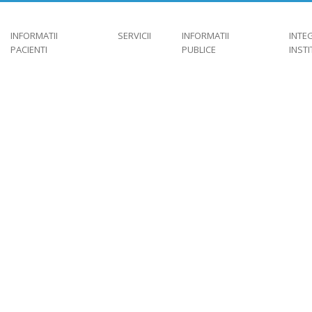
INFORMATII
SERVICII
INFORMATII
INTE
PACIENTI
PUBLICE
INST
TOMAN VILHEMINA
MEDIC SEF GR.II