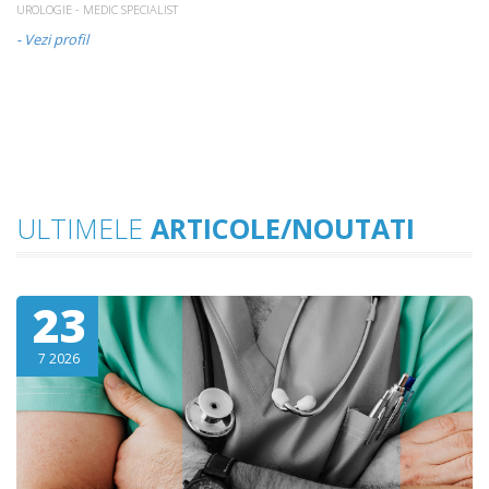
UROLOGIE - MEDIC SPECIALIST
UR
- Vezi profil
- 
ULTIMELE
ARTICOLE/NOUTATI
23
7 2026