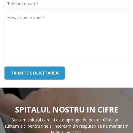
SPITALUL NOSTRU IN CIFRE
Suntem spitalul care iti este aproape de peste 100 de ani,
suntem aici pentru tine si incercam din rasputeri sa ne mentinem
la fel si pe viitor.