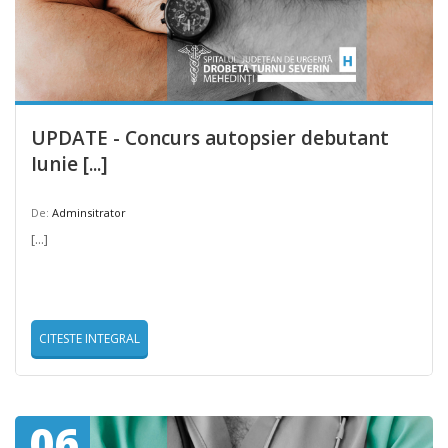
UPDATE - Concurs autopsier debutant
Iunie [...]
De:
Adminsitrator
[...]
CITESTE INTEGRAL
06