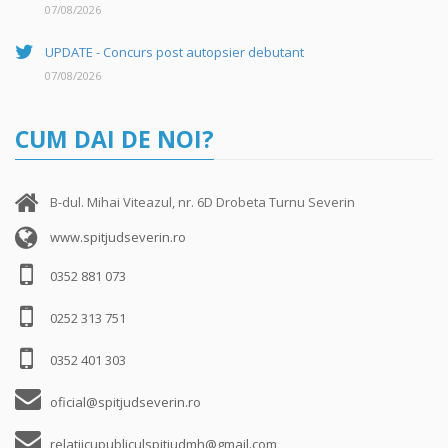
07/08/2026
UPDATE - Concurs post autopsier debutant
07/08/2026
CUM DAI DE NOI?
B-dul. Mihai Viteazul, nr. 6D Drobeta Turnu Severin
www.spitjudseverin.ro
0352 881 073
0252 313 751
0352 401 303
oficial@spitjudseverin.ro
relatiicupubliculspitjudmh@gmail.com